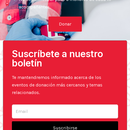
acompañantes.
Donar
Suscríbete a nuestro
boletín
Te mantendremos informado acerca de los
eventos de donación más cercanos y temas
relacionados.
Email
Suscribirse