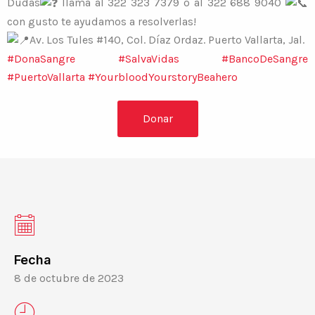
Dudas
llama al 322 323 7379 o al 322 688 9040
con gusto te ayudamos a resolverlas!
Av. Los Tules #140, Col. Díaz Ordaz. Puerto Vallarta, Jal.
#DonaSangre
#SalvaVidas
#BancoDeSangre
#PuertoVallarta
#YourbloodYourstoryBeahero
Donar
Fecha
8 de octubre de 2023